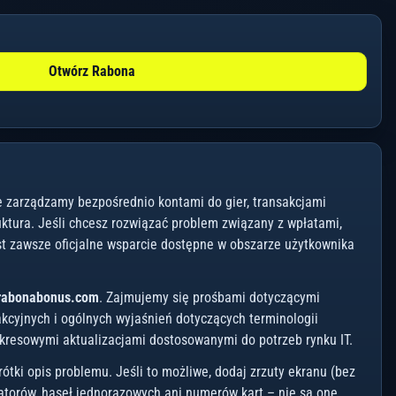
Otwórz Rabona
e zarządzamy bezpośrednio kontami do gier, transakcjami
ruktura. Jeśli chcesz rozwiązać problem związany z wpłatami,
t zawsze oficjalne wsparcie dostępne w obszarze użytkownika
rabonabonus.com
. Zajmujemy się prośbami dotyczącymi
edakcyjnych i ogólnych wyjaśnień dotyczących terminologii
okresowymi aktualizacjami dostosowanymi do potrzeb rynku IT.
ótki opis problemu. Jeśli to możliwe, dodaj zrzuty ekranu (bez
katorów, haseł jednorazowych ani numerów kart – nie są one