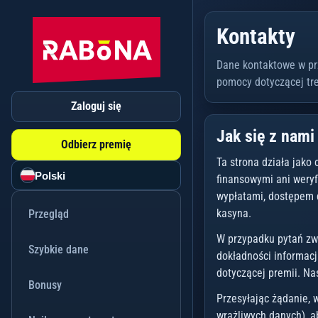
Kontakty
Dane kontaktowe w pr
pomocy dotyczącej tre
Zaloguj się
Jak się z nami
Odbierz premię
Ta strona działa jako
Polski
finansowymi ani weryf
wypłatami, dostępem 
kasyna.
Przegląd
W przypadku pytań zw
Szybkie dane
dokładności informacji
dotyczącej premii. Na
Bonusy
Przesyłając żądanie, w
wrażliwych danych), a