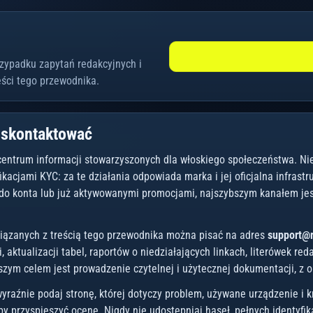
zypadku zapytań redakcyjnych i
ści tego przewodnika.
 skontaktować
 centrum informacji stowarzyszonych dla włoskiego społeczeństwa. Ni
ikacjami KYC: za te działania odpowiada marka i jej oficjalna infrast
do konta lub już aktywowanymi promocjami, najszybszym kanałem jes
iązanych z treścią tego przewodnika można pisać na adres
support@
, aktualizacji tabel, raportów o niedziałających linkach, literówek r
szym celem jest prowadzenie czytelnej i użytecznej dokumentacji, z 
yraźnie podaj stronę, której dotyczy problem, używane urządzenie i kr
by przyspieszyć ocenę. Nigdy nie udostępniaj haseł, pełnych identyfi