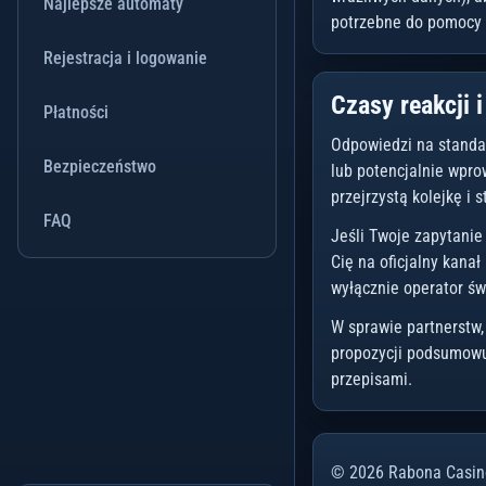
Najlepsze automaty
potrzebne do pomocy 
Rejestracja i logowanie
Czasy reakcji i
Płatności
Odpowiedzi na standar
Bezpieczeństwo
lub potencjalnie wpro
przejrzystą kolejkę i
FAQ
Jeśli Twoje zapytanie
Cię na oficjalny kana
wyłącznie operator św
W sprawie partnerstw,
propozycji podsumowuj
przepisami.
©
2026
Rabona Casin