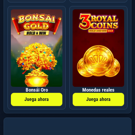
Bonsái Oro
Monedas reales
Juega ahora
Juega ahora