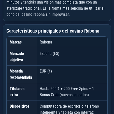
minutos y tendrás una visión más completa que con un
aterrizaje tradicional. Es la forma más sencilla de utilizar el
bono del casino rabona sin improvisar.
Características principales del casino Rabona
Marcas
Rabona
Mercado
España (ES)
objetivo
Moneda
EUR (€)
recomendada
Titulares
Hasta 500 € + 200 Free Spins + 1
extra
Bonus Crab (nuevos usuarios)
Dispositivos
Computadora de escritorio, teléfono
inteligente y tableta con interfaz