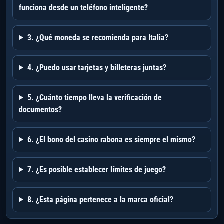
funciona desde un teléfono inteligente?
3. ¿Qué moneda se recomienda para Italia?
4. ¿Puedo usar tarjetas y billeteras juntas?
5. ¿Cuánto tiempo lleva la verificación de
documentos?
6. ¿El bono del casino rabona es siempre el mismo?
7. ¿Es posible establecer límites de juego?
8. ¿Esta página pertenece a la marca oficial?