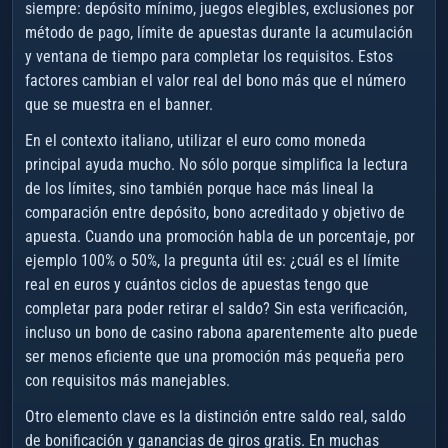
siempre: depósito mínimo, juegos elegibles, exclusiones por
método de pago, límite de apuestas durante la acumulación
y ventana de tiempo para completar los requisitos. Estos
factores cambian el valor real del bono más que el número
que se muestra en el banner.
En el contexto italiano, utilizar el euro como moneda
principal ayuda mucho. No sólo porque simplifica la lectura
de los límites, sino también porque hace más lineal la
comparación entre depósito, bono acreditado y objetivo de
apuesta. Cuando una promoción habla de un porcentaje, por
ejemplo 100% o 50%, la pregunta útil es: ¿cuál es el límite
real en euros y cuántos ciclos de apuestas tengo que
completar para poder retirar el saldo? Sin esta verificación,
incluso un bono de casino rabona aparentemente alto puede
ser menos eficiente que una promoción más pequeña pero
con requisitos más manejables.
Otro elemento clave es la distinción entre saldo real, saldo
de bonificación y ganancias de giros gratis. En muchas