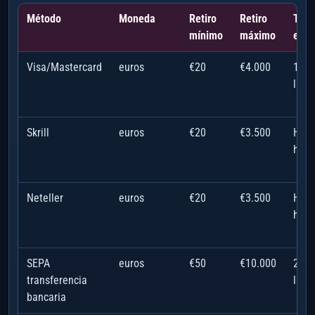
Método
Moneda
Retiro
Retiro
Tie
mínimo
máximo
esti
Visa/Mastercard
euros
€20
€4.000
1-3 
labo
Skrill
euros
€20
€3.500
Hast
hora
Neteller
euros
€20
€3.500
Hast
hora
SEPA
euros
€50
€10.000
2-5 
transferencia
labo
bancaria