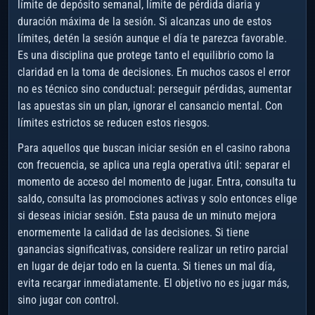
límite de depósito semanal, límite de pérdida diaria y
duración máxima de la sesión. Si alcanzas uno de estos
límites, detén la sesión aunque el día te parezca favorable.
Es una disciplina que protege tanto el equilibrio como la
claridad en la toma de decisiones. En muchos casos el error
no es técnico sino conductual: perseguir pérdidas, aumentar
las apuestas sin un plan, ignorar el cansancio mental. Con
límites estrictos se reducen estos riesgos.
Para aquellos que buscan iniciar sesión en el casino rabona
con frecuencia, se aplica una regla operativa útil: separar el
momento de acceso del momento de jugar. Entra, consulta tu
saldo, consulta las promociones activas y solo entonces elige
si deseas iniciar sesión. Esta pausa de un minuto mejora
enormemente la calidad de las decisiones. Si tiene
ganancias significativas, considere realizar un retiro parcial
en lugar de dejar todo en la cuenta. Si tienes un mal día,
evita recargar inmediatamente. El objetivo no es jugar más,
sino jugar con control.