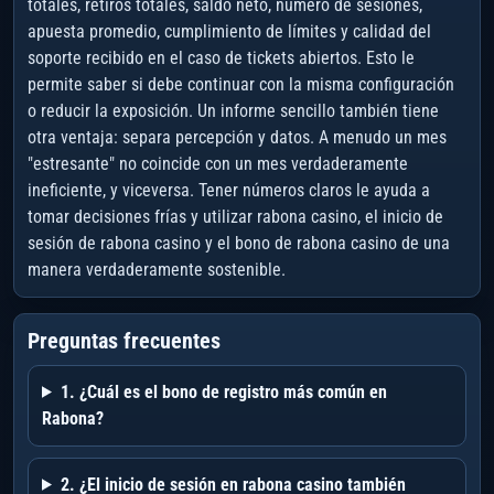
totales, retiros totales, saldo neto, número de sesiones,
apuesta promedio, cumplimiento de límites y calidad del
soporte recibido en el caso de tickets abiertos. Esto le
permite saber si debe continuar con la misma configuración
o reducir la exposición. Un informe sencillo también tiene
otra ventaja: separa percepción y datos. A menudo un mes
"estresante" no coincide con un mes verdaderamente
ineficiente, y viceversa. Tener números claros le ayuda a
tomar decisiones frías y utilizar rabona casino, el inicio de
sesión de rabona casino y el bono de rabona casino de una
manera verdaderamente sostenible.
Preguntas frecuentes
1. ¿Cuál es el bono de registro más común en
Rabona?
2. ¿El inicio de sesión en rabona casino también