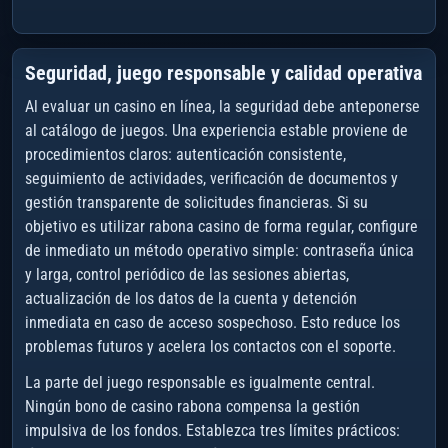
Seguridad, juego responsable y calidad operativa
Al evaluar un casino en línea, la seguridad debe anteponerse
al catálogo de juegos. Una experiencia estable proviene de
procedimientos claros: autenticación consistente,
seguimiento de actividades, verificación de documentos y
gestión transparente de solicitudes financieras. Si su
objetivo es utilizar rabona casino de forma regular, configure
de inmediato un método operativo simple: contraseña única
y larga, control periódico de las sesiones abiertas,
actualización de los datos de la cuenta y detención
inmediata en caso de acceso sospechoso. Esto reduce los
problemas futuros y acelera los contactos con el soporte.
La parte del juego responsable es igualmente central.
Ningún bono de casino rabona compensa la gestión
impulsiva de los fondos. Establezca tres límites prácticos: