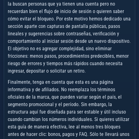
la buscan personas que ya tienen una cuenta pero no
recuerdan bien el flujo de inicio de sesión o quieren saber
cómo evitar el bloqueo. Por este motivo hemos dedicado una
sección aparte con capturas de pantalla públicas, pasos
lineales y sugerencias sobre contraseñas, verificación y
comportamiento al iniciar sesión desde un nuevo dispositivo.
El objetivo no es agregar complejidad, sino eliminar
fricciones: menos pasos, procedimientos predecibles, menor
riesgo de errores y tiempos más rápidos cuando necesita
ingresar, depositar o solicitar un retiro.
Finalmente, tenga en cuenta que esta es una página
informativa y de afiliados. No reemplaza los términos
oficiales de la marca, que pueden variar según el país, el
segmento promocional y el período. Sin embargo, la
estructura aquí fue diseñada para ser estable y útil incluso
cuando cambian los números individuales. Si quieres utilizar
esta guía de manera efectiva, lee al menos tres bloques
antes de hacer clic: bonos, pagos y FAQ. Sólo te llevará unos