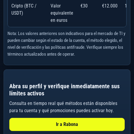
Cripto (BTC /
Valor
€30
€12.000
1-24
USDT)
equivalente
en euros
Nota: Los valores anteriores son indicativos para el mercado de TI y
pueden cambiar según el estado de la cuenta, el método elegido, el
nivel de verificación y las políticas antifraude. Verifique siempre los
términos actualizados antes de operar.
Abra su perfil y verifique inmediatamente sus
límites activos
Consulta en tiempo real qué métodos están disponibles
para tu cuenta y qué promociones puedes activar hoy.
Ir a Rabona