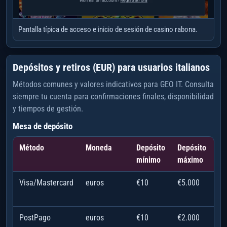
Pantalla típica de acceso e inicio de sesión de casino rabona.
Depósitos y retiros (EUR) para usuarios italianos
Métodos comunes y valores indicativos para GEO IT. Consulta
siempre tu cuenta para confirmaciones finales, disponibilidad
y tiempos de gestión.
Mesa de depósito
Método
Moneda
Depósito
Depósito
ti
mínimo
máximo
Visa/Mastercard
euros
€10
€5.000
In
PostPago
euros
€10
€2.000
In