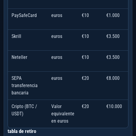
PaySafeCard
euros
€10
€1.000
In
Skrill
euros
€10
€3.500
In
Neteller
euros
€10
€3.500
In
SEPA
euros
€20
€8.000
1-
transferencia
bancaria
Cripto (BTC /
Valor
€20
€10.000
10
USDT)
equivalente
mi
en euros
tabla de retiro