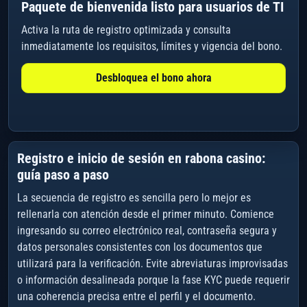
Paquete de bienvenida listo para usuarios de TI
Activa la ruta de registro optimizada y consulta
inmediatamente los requisitos, límites y vigencia del bono.
Desbloquea el bono ahora
Registro e inicio de sesión en rabona casino:
guía paso a paso
La secuencia de registro es sencilla pero lo mejor es
rellenarla con atención desde el primer minuto. Comience
ingresando su correo electrónico real, contraseña segura y
datos personales consistentes con los documentos que
utilizará para la verificación. Evite abreviaturas improvisadas
o información desalineada porque la fase KYC puede requerir
una coherencia precisa entre el perfil y el documento.